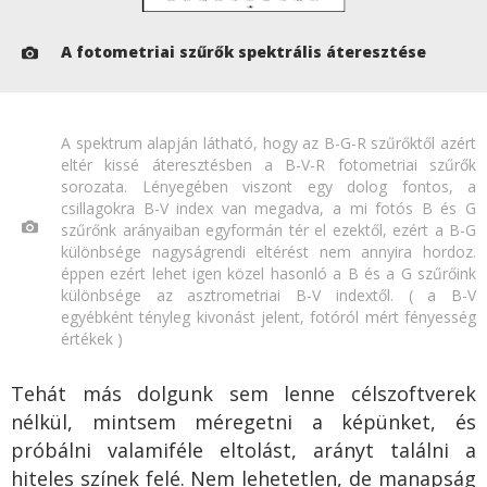
A fotometriai szűrők spektrális áteresztése
A spektrum alapján látható, hogy az B-G-R szűrőktől azért
eltér kissé áteresztésben a B-V-R fotometriai szűrők
sorozata. Lényegében viszont egy dolog fontos, a
csillagokra B-V index van megadva, a mi fotós B és G
szűrőnk arányaiban egyformán tér el ezektől, ezért a B-G
különbsége nagyságrendi eltérést nem annyira hordoz.
éppen ezért lehet igen közel hasonló a B és a G szűrőink
különbsége az asztrometriai B-V indextől. ( a B-V
egyébként tényleg kivonást jelent, fotóról mért fényesség
értékek )
Tehát más dolgunk sem lenne célszoftverek
nélkül, mintsem méregetni a képünket, és
próbálni valamiféle eltolást, arányt találni a
hiteles színek felé. Nem lehetetlen, de manapság