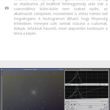
az objektumra. Jól beállított fehéregyensúly után már a
csatornákhoz külön-külön nem szabad nyúlni, az
alkalmazott szkripteket, műveleteket is ehhez mérten kell
megválogatni. A hisztogramon látható, hogy fényesség
értékekben mennyire szét vannak csúszva a csatornák.
Alakjuk, lefutásuk hasonló, mivel alapvetően kontinuum a
téma a képen.