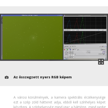
Az összegzett nyers RGB képem
A városi körülmények, a kamera spektrális érzékenysége
ezt a szép zöld hátteret adja, ebből kell színhelyes képet
készíteni. A színhelyesség mind igaz a háttérre, mind pedig