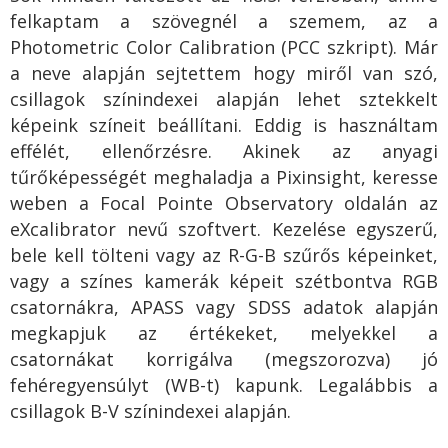
felkaptam a szövegnél a szemem, az a
Photometric Color Calibration (PCC szkript). Már
a neve alapján sejtettem hogy miről van szó,
csillagok színindexei alapján lehet sztekkelt
képeink színeit beállítani. Eddig is használtam
effélét, ellenőrzésre. Akinek az anyagi
tűrőképességét meghaladja a Pixinsight, keresse
weben a Focal Pointe Observatory oldalán az
eXcalibrator nevű szoftvert. Kezelése egyszerű,
bele kell tölteni vagy az R-G-B szűrős képeinket,
vagy a színes kamerák képeit szétbontva RGB
csatornákra, APASS vagy SDSS adatok alapján
megkapjuk az értékeket, melyekkel a
csatornákat korrigálva (megszorozva) jó
fehéregyensúlyt (WB-t) kapunk. Legalábbis a
csillagok B-V színindexei alapján.