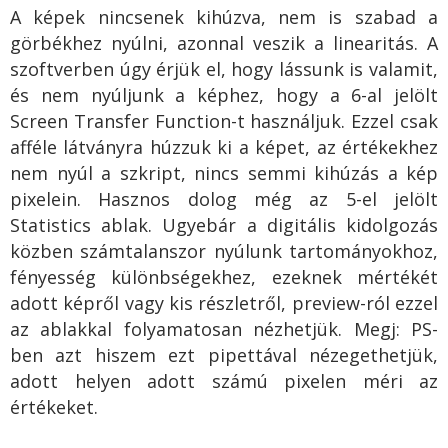
A képek nincsenek kihúzva, nem is szabad a
görbékhez nyúlni, azonnal veszik a linearitás. A
szoftverben úgy érjük el, hogy lássunk is valamit,
és nem nyúljunk a képhez, hogy a 6-al jelölt
Screen Transfer Function-t használjuk. Ezzel csak
afféle látványra húzzuk ki a képet, az értékekhez
nem nyúl a szkript, nincs semmi kihúzás a kép
pixelein. Hasznos dolog még az 5-el jelölt
Statistics ablak. Ugyebár a digitális kidolgozás
közben számtalanszor nyúlunk tartományokhoz,
fényesség különbségekhez, ezeknek mértékét
adott képről vagy kis részletről, preview-ról ezzel
az ablakkal folyamatosan nézhetjük. Megj: PS-
ben azt hiszem ezt pipettával nézegethetjük,
adott helyen adott számú pixelen méri az
értékeket.