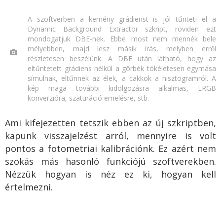
A szoftverben a kemény grádienst is jól tűnteti el a
Dynamic Background Extractor szkript, röviden ezt
mondogatjuk DBE-nek. Ebbe most nem mennék bele
mélyebben, majd lesz másik írás, melyben erről
részletesen beszélünk. A DBE után látható, hogy az
eltűntetett grádiens nélkül a görbék tökéletesen egymása
símulnak, eltűnnek az élek, a cakkok a hisztogramról. A
kép maga további kidolgozásra alkalmas, LRGB
konverzióra, szaturáció emelésre, stb.
Ami kifejezetten tetszik ebben az új szkriptben,
kapunk visszajelzést arról, mennyire is volt
pontos a fotometriai kalibrációnk. Ez azért nem
szokás más hasonló funkciójú szoftverekben.
Nézzük hogyan is néz ez ki, hogyan kell
értelmezni.