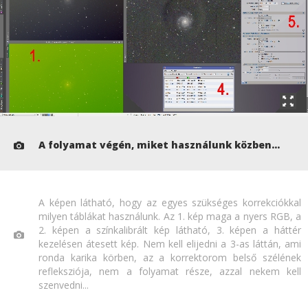
A folyamat végén, miket használunk közben...
A képen látható, hogy az egyes szükséges korrekciókkal
milyen táblákat használunk. Az 1. kép maga a nyers RGB, a
2. képen a színkalibrált kép látható, 3. képen a háttér
kezelésen átesett kép. Nem kell elijedni a 3-as láttán, ami
ronda karika körben, az a korrektorom belső szélének
refleksziója, nem a folyamat része, azzal nekem kell
szenvedni...