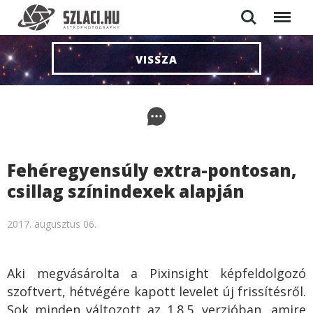
Search
Menu
VISSZA
Fehéregyensúly extra-pontosan,
csillag színindexek alapján
2017. augusztus 06.
Aki megvásárolta a Pixinsight képfeldolgozó
szoftvert, hétvégére kapott levelet új frissítésről.
Sok minden változott az 1.8.5. verzióban, amire