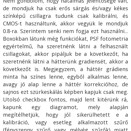
Nem gondolom, hogy hatalmas jelentősége van,
de mondjuk ha csak erős sárgás és/vagy kékes
színképű csillagra tudunk csak kalibrálni, és
CMOS-t használtunk, akkor vegyük le mondjuk
0.8-ra. Szerintem senki nem fogja ezt használni...
Boxokban látunk még funkciókat, PSF fotometria
egyértelmű, ha szeretnénk látni a felhasznált
csillagokat, akkor pipáljuk be a következőt, ha
szeretnénk látni a hátterünk gradiensét, akkor a
következőt is. Megjegyzem, a háttér grádiens
minta ha színes lenne, egyből alkalmas lenne,
avagy jó alap lenne a háttér korrekcióhoz, de
sajnos ezt szürkeskálás képben kapjuk csak meg.
Utolsó checkbox fontos, majd lent kitérünk rá,
kapunk egy diagramot, mely alapján
megítélhetjük, hogy jól sikerülhetett e a
kalibráció, vagy esetleg alkalmazott szűrő
(fényszenny szűrő vagy mélyég szűrők) miatt