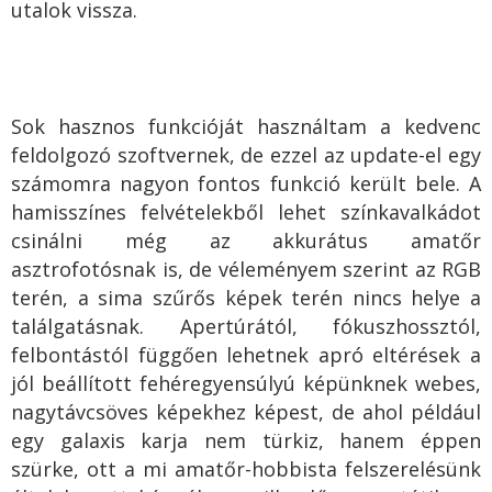
utalok vissza.
Sok hasznos funkcióját használtam a kedvenc
feldolgozó szoftvernek, de ezzel az update-el egy
számomra nagyon fontos funkció került bele. A
hamisszínes felvételekből lehet színkavalkádot
csinálni még az akkurátus amatőr
asztrofotósnak is, de véleményem szerint az RGB
terén, a sima szűrős képek terén nincs helye a
találgatásnak. Apertúrától, fókuszhossztól,
felbontástól függően lehetnek apró eltérések a
jól beállított fehéregyensúlyú képünknek webes,
nagytávcsöves képekhez képest, de ahol például
egy galaxis karja nem türkiz, hanem éppen
szürke, ott a mi amatőr-hobbista felszerelésünk