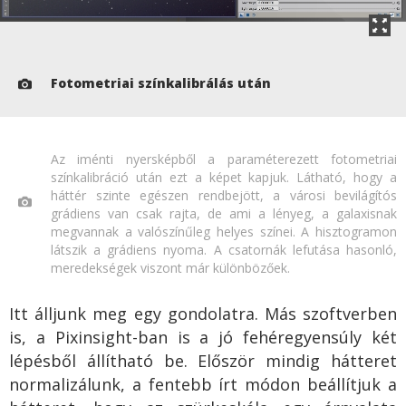
Fotometriai színkalibrálás után
Az iménti nyersképből a paraméterezett fotometriai
színkalibráció után ezt a képet kapjuk. Látható, hogy a
háttér szinte egészen rendbejött, a városi bevilágítós
grádiens van csak rajta, de ami a lényeg, a galaxisnak
megvannak a valószínűleg helyes színei. A hisztogramon
látszik a grádiens nyoma. A csatornák lefutása hasonló,
meredekségek viszont már különbözőek.
Itt álljunk meg egy gondolatra. Más szoftverben
is, a Pixinsight-ban is a jó fehéregyensúly két
lépésből állítható be. Először mindig hátteret
normalizálunk, a fentebb írt módon beállítjuk a