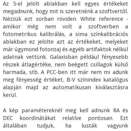
Az 5-el jelölt ablakban kell egyes értékeket
megadnunk, hogy mit is szeretnénk a szoftvertől.
Nézzük ezt sorban röviden. White reference -
amikor még nem volt a szoftverben a
fotometrikus kalibrálás, a sima színkalibrációs
ablakban ez jelölte azt az értékeket, melyeket
már úgymond fotonzaj és egyéb artifaktok nélkül
adatnak vettünk. Galaxisban például fényesebb
részek átlagértéke, nem beégett csillagok külső
harmada, stb. A PCC-ben itt már nem mi adunk
meg fényesség értéket, B-V színindex katalógus
alapján majd az automatikusan kiválasztásra
kerül.
A kép paramétereknél meg kell adnunk RA és
DEC koordinátákat relatíve pontosan. Ezt
általában tudjuk, ha lusták vagyunk