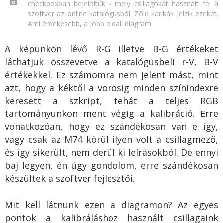
checkboxban bejelöltük - mely csillagokat használt fel a
szoftver az online katalógusból. Zöld karikák jelzik ezeket.
Ami érdekesebb, a jobb oldali diagram.
A képünkön lévő R-G illetve B-G értékeket
láthatjuk összevetve a katalógusbeli r-V, B-V
értékekkel. Ez számomra nem jelent mást, mint
azt, hogy a kéktől a vörösig minden színindexre
keresett a szkript, tehát a teljes RGB
tartományunkon ment végig a kalibráció. Erre
vonatkozóan, hogy ez szándékosan van e így,
vagy csak az M74 körül ilyen volt a csillagmező,
és így sikerült, nem derül ki leírásokból. De ennyi
baj legyen, én úgy gondolom, erre szándékosan
készültek a szoftver fejlesztői.
Mit kell látnunk ezen a diagramon? Az egyes
pontok a kalibráláshoz használt csillagaink