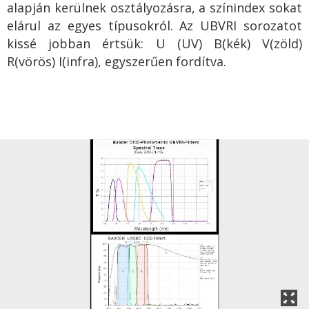
alapján kerülnek osztályozásra, a színindex sokat
elárul az egyes típusokról. Az UBVRI sorozatot
kissé jobban értsük: U (UV) B(kék) V(zöld)
R(vörös) I(infra), egyszerűen fordítva.