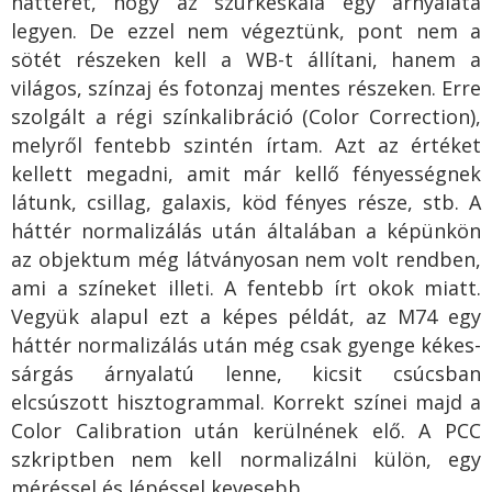
hátteret, hogy az szürkeskála egy árnyalata
legyen. De ezzel nem végeztünk, pont nem a
sötét részeken kell a WB-t állítani, hanem a
világos, színzaj és fotonzaj mentes részeken. Erre
szolgált a régi színkalibráció (Color Correction),
melyről fentebb szintén írtam. Azt az értéket
kellett megadni, amit már kellő fényességnek
látunk, csillag, galaxis, köd fényes része, stb. A
háttér normalizálás után általában a képünkön
az objektum még látványosan nem volt rendben,
ami a színeket illeti. A fentebb írt okok miatt.
Vegyük alapul ezt a képes példát, az M74 egy
háttér normalizálás után még csak gyenge kékes-
sárgás árnyalatú lenne, kicsit csúcsban
elcsúszott hisztogrammal. Korrekt színei majd a
Color Calibration után kerülnének elő. A PCC
szkriptben nem kell normalizálni külön, egy
méréssel és lépéssel kevesebb...