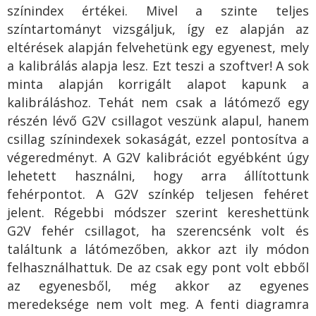
színindex értékei. Mivel a szinte teljes
színtartományt vizsgáljuk, így ez alapján az
eltérések alapján felvehetünk egy egyenest, mely
a kalibrálás alapja lesz. Ezt teszi a szoftver! A sok
minta alapján korrigált alapot kapunk a
kalibráláshoz. Tehát nem csak a látómező egy
részén lévő G2V csillagot veszünk alapul, hanem
csillag színindexek sokaságát, ezzel pontosítva a
végeredményt. A G2V kalibrációt egyébként úgy
lehetett használni, hogy arra állítottunk
fehérpontot. A G2V színkép teljesen fehéret
jelent. Régebbi módszer szerint kereshettünk
G2V fehér csillagot, ha szerencsénk volt és
találtunk a látómezőben, akkor azt ily módon
felhasználhattuk. De az csak egy pont volt ebből
az egyenesből, még akkor az egyenes
meredeksége nem volt meg. A fenti diagramra