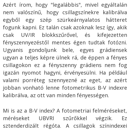
Azért írom, hogy "legalábbis", mivel egyáltalán
nem valószínű, hogy csillagszínekre kalibrálva
egyből egy szép szürkeárnyalatos hátteret
fogunk kapni. Ez talán csak azoknak lesz így, akik
csak UV/IR blokkszűrővel, és kifejezetten
fényszennyezéstől mentes égen tudtak fotózni.
Ugyanis gondoljunk bele, egyes grádiensek
ugyan a teljes képre ülnek rá, de éppen a fényes
csillagokon ez a fényszenny grádiens nem fog
igazán nyomot hagyni, érvényesülni. Ha például
valami porréteg szennyezné az eget, az azért
jobban vonható lenne fotometrikus B-V indexre
kalibrálva, az ott van minden fényességen.
Mi is az a B-V index? A fotometriai felméréseket,
méréseket UBVRI szűrőkkel végzik. Ez
sztenderdizált régóta. A csillagok színindexei