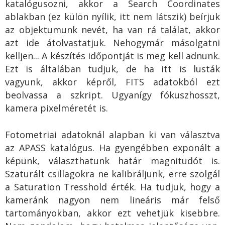
katalógusozni, akkor a Search Coordinates
ablakban (ez külön nyílik, itt nem látszik) beírjuk
az objektumunk nevét, ha van rá találat, akkor
azt ide átolvastatjuk. Nehogymár másolgatni
kelljen... A készítés időpontját is meg kell adnunk.
Ezt is általában tudjuk, de ha itt is lusták
vagyunk, akkor képről, FITS adatokból ezt
beolvassa a szkript. Ugyanígy fókuszhosszt,
kamera pixelméretét is.
Fotometriai adatoknál alapban ki van választva
az APASS katalógus. Ha gyengébben exponált a
képünk, választhatunk határ magnitudót is.
Szaturált csillagokra ne kalibráljunk, erre szolgál
a Saturation Tresshold érték. Ha tudjuk, hogy a
kameránk nagyon nem lineáris már felső
tartományokban, akkor ezt vehetjük kisebbre.