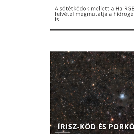
A sötétködök mellett a Ha-RG
felvétel megmutatja a hidrog
is
ÍRISZ-KÖD ÉS PORK