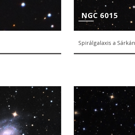
NGC 6015
Spirálgalaxis a Sárká