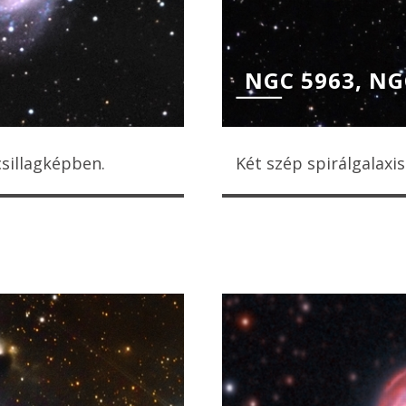
NGC 5963, NG
csillagképben.
Két szép spirálgalaxi