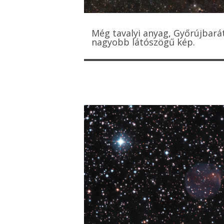
Még tavalyi anyag, Győrújbarát
nagyobb látószögű kép.