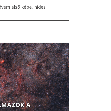
vem első képe, hides
LMAZOK A