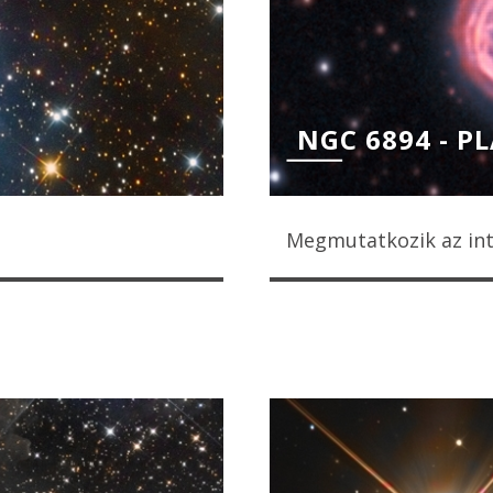
NGC 6894 - P
Megmutatkozik az int