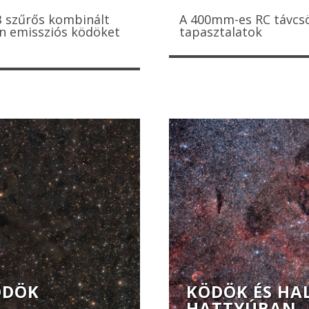
B szűrős kombinált
A 400mm-es RC távcsö
én emissziós ködöket
tapasztalatok
ÖDÖK
KÖDÖK ÉS HA
HATTYÚBAN