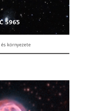
C 5965
s és környezete