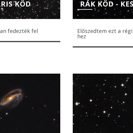
RIS KÖD
RÁK KÖD - K
an fedezték fel
Előszedtem ezt a régi
hez