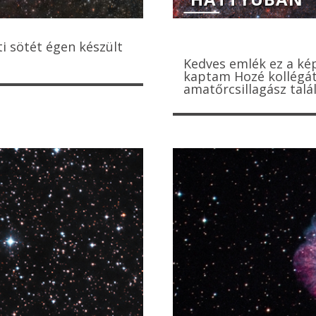
i sötét égen készült
Kedves emlék ez a ké
kaptam Hozé kollégátó
amatőrcsillagász talá